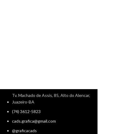
Tv. Machado de Assis, 85, Alto do Alencar,
Juazeiro-BA
(74) 3612-5823
cads.grafica@gmail.com
@graficacads