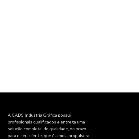
A CADS Industria Gráfica possui
profissionais qualificados e entrega uma
solução completa, de qualidade, no prazo
para o seu cliente, que é a mola propulsora