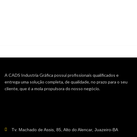
Leo uteu ullamcorper
Kitchen
A CADS Industria Gráfica possui profissionais qualificados e
entrega uma solução completa, de qualidade, no prazo para o seu
cliente, que é a mola propulsora do nosso negócio.
Tv. Machado de Assis, 85, Alto do Alencar, Juazeiro-BA